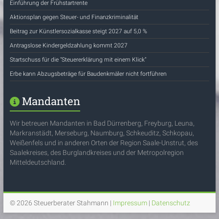
Einführung der Frühstartrente
Aktionsplan gegen Steuer- und Finanzkriminalität
Beitrag zur Künstlersozialkasse steigt 2027 auf 5,0 %
Antragslose Kindergeldzahlung kommt 2027
Startschuss für die "Steuererklärung mit einem Klick"
Erbe kann Abzugsbeträge für Baudenkmäler nicht fortführen
Mandanten
Wir betreuen Mandanten in Bad Dürrenberg, Freyburg, Leuna,
Markranstädt, Merseburg, Naumburg, Schkeuditz, Schkopau,
Weißenfels und in anderen Orten der Region Saale-Unstrut, des
Saalekreises, des Burglandkreises und der Metropolregion
Mitteldeutschland.
© 2026 Steuerberater Stahmann |
Impressum
|
Datenschutz